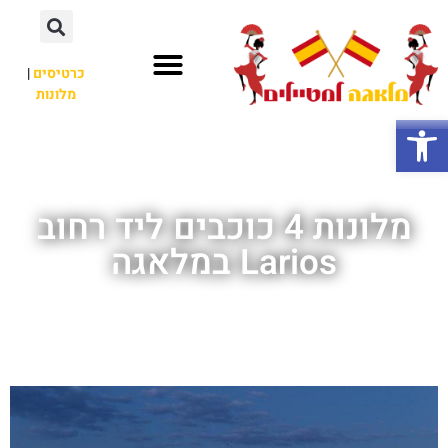
כרטיסים
|
מלונות
חשוב לדעת
אתרי תיירות
לא רק מלאגה
פתח סרגל נגישות
מלונות 4 כוכבים ליד רחוב
Larios במלאגה