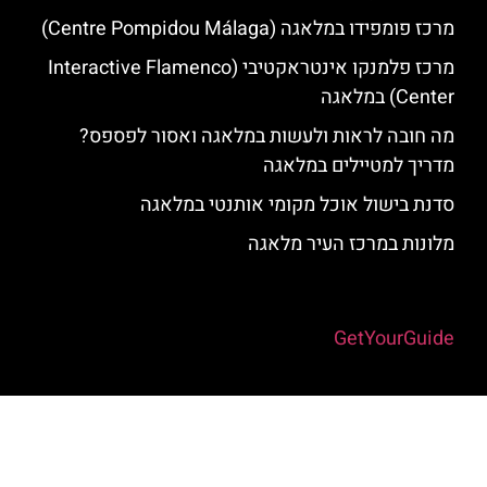
מרכז פומפידו במלאגה (Centre Pompidou Málaga)
מרכז פלמנקו אינטראקטיבי (Interactive Flamenco
Center) במלאגה
מה חובה לראות ולעשות במלאגה ואסור לפספס?
מדריך למטיילים במלאגה
סדנת בישול אוכל מקומי אותנטי במלאגה
מלונות במרכז העיר מלאגה
Powered by
GetYourGuide
האתר הינו אתר המלצות מטיילים למלאגה והסביבה © כל הזכויות שמורות
לסוכנות TRAVELERS.CO.IL