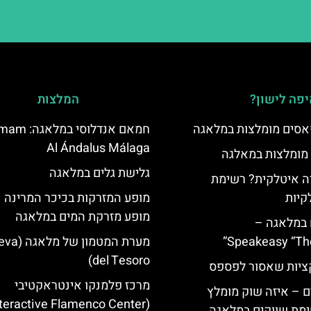
פה לישון?
המלצות
סים מומלצות במלאגה
חמאם אנדלוסי 
Al Ándalus Málaga
 מומלצות במאלגה
גלישת גלים במלאגה
 איטלקית? רשימת
קיות
מופע המזרקות בכיכר המרינה 
מופע מזרקת המים במלאגה
 במלאגה –
Speakeasy “Th
מערת המטמון של
del Tesoro)
יות שאסור לפספס
מרכז פלמנקו אינטראקטיבי
 – איזה שוק מומלץ
מת שווקים במלאגה