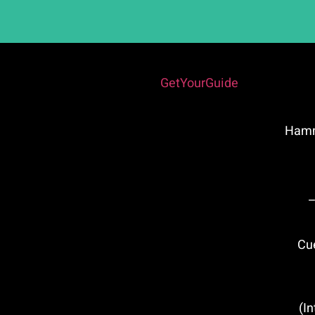
Powered by
GetYourGuide
במלאגה: Hammam
–
 מלאגה (Cueva
(Interactive Flamenco Center)