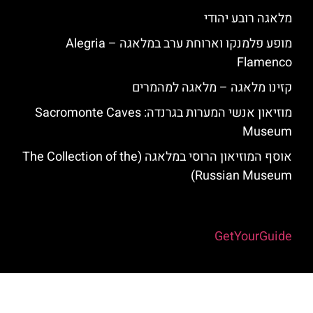
מלאגה רובע יהודי
מופע פלמנקו וארוחת ערב במלאגה – Alegria
Flamenco
קזינו מלאגה – מלאגה למהמרים
מוזיאון אנשי המערות בגרנדה: Sacromonte Caves
Museum
אוסף המוזיאון הרוסי במלאגה (The Collection of the
Russian Museum)
Powered by
GetYourGuide
האתר הינו אתר המלצות מטיילים למלאגה והסביבה © כל הזכויות שמורות
לסוכנות TRAVELERS.CO.IL