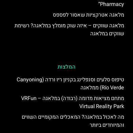
Pharmacy”
מלאגה אטרקציות שאסור לפספס
מלאגה שווקים – איזה שוק מומלץ במלאגה? רשימת
שווקים במלאגה
המלצות
טיפוס סלעים וסנפלינג בקניון ריו ורדה (Canyoning
Río Verde) ממלאגה
מתחם מציאות מדומה (רבודה) במלאגה – VRFun
Virtual Reality Park
מה לאכול במלאגה? המאכלים המקומיים השווים
והמיוחדים ביותר