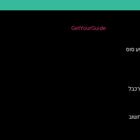
Powered by
GetYourGuide
Club Hipi: מופע סוס
Teleférico  – רכבל
חשוב