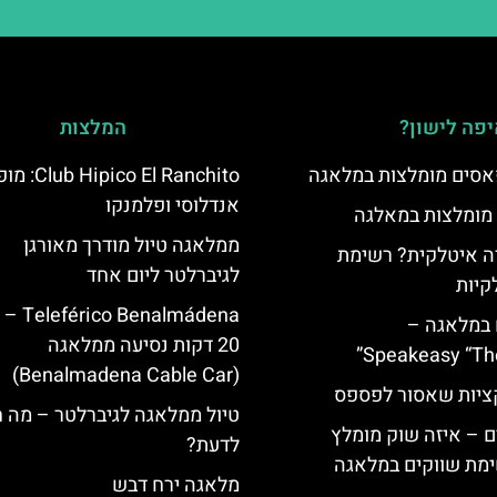
פה לישון?
המלצות
סים מומלצות במלאגה
co El Ranchito
אנדלוסי ופלמנקו
 מומלצות במאלגה
ממלאגה טיול מודרך מאורגן
 איטלקית? רשימת
לגיברלטר ליום אחד
קיות
Benalmádena
 במלאגה –
20 דקות נסיעה ממלאגה
Speakeasy “Th
(Benalmadena Cable Car)
יות שאסור לפספס
טיול ממלאגה לגיברלטר – מה 
 – איזה שוק מומלץ
לדעת?
מת שווקים במלאגה
מלאגה ירח דבש