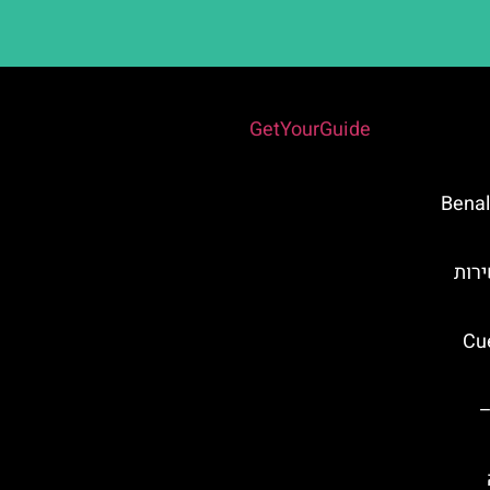
Powered by
GetYourGuide
 Benalmádena
רות
 מלאגה (Cueva
–