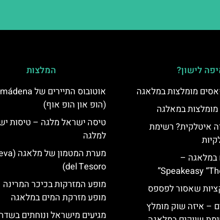
פה לישון?
המלצות
סים מומלצות במלאגה
אוטובוס התיירים של
(הופ און הופ אוף)
 מומלצות במאלגה
טיסה ישראל מלגה – טיסות ישי
 איטלקית? רשימת
למלגה
קיות
מערת המטמון של
 במלאגה –
del Tesoro)
Speakeasy “Th
מופע המזרקות בכיכר המרינה 
יות שאסור לפספס
מופע מזרקת המים במלאגה
 – איזה שוק מומלץ
מגיעים מישראל ונוחתים בשדה
מת שווקים במלאגה