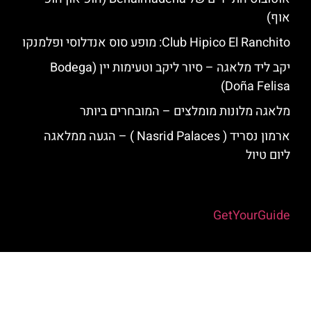
אוף)
Club Hipico El Ranchito: מופע סוס אנדלוסי ופלמנקו
יקב ליד מלאגה – סיור ליקב וטעימות יין (Bodega
Doña Felisa)
מלאגה מלונות מומלצים – המובחרים ביותר
ארמון נסריד ( Nasrid Palaces ) – הגעה ממלאגה
ליום טיול
Powered by
GetYourGuide
האתר הינו אתר המלצות מטיילים למלאגה והסביבה © כל הזכויות שמורות
לסוכנות TRAVELERS.CO.IL