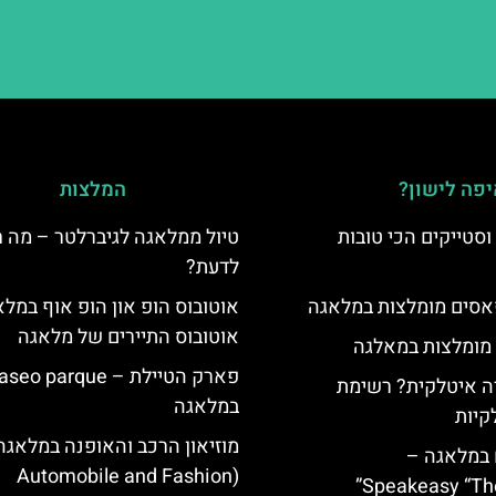
פה לישון?
המלצות
סטייקים הכי טובות
טיול ממלאגה לגיברלטר – מה 
לדעת?
סים מומלצות במלאגה
אוטובוס הופ און הופ אוף במל
אוטובוס התיירים של מלאגה
 מומלצות במאלגה
פארק הטיילת – eo parque
 איטלקית? רשימת
במלאגה
קיות
מוזיאון הרכב והאופנה במלאגה
 במלאגה –
(Automobile and Fashion
Speakeasy “Th