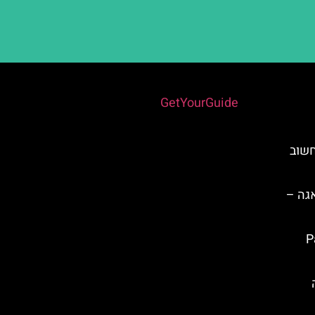
Powered by
GetYourGuide
חשוב
אגה –
Pas