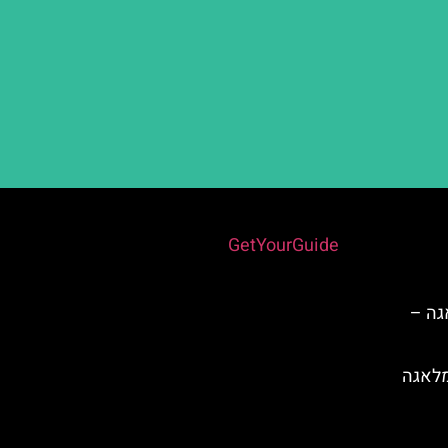
Powered by
GetYourGuide
גה –
 (Calle Larios) במלאגה