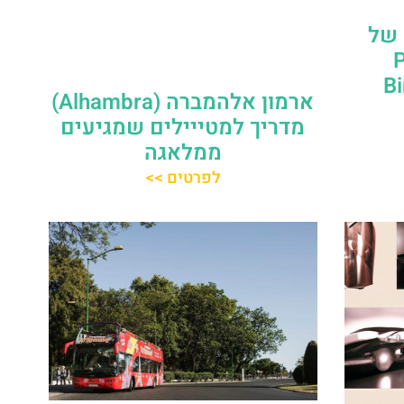
 של
Pi
B
ארמון אלהמברה (Alhambra)
מדריך למטייילים שמגיעים
ממלאגה
לפרטים >>