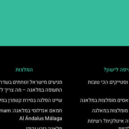
פה לישון?
המלצות
סטייקים הכי טובות
מגיעים מישראל ונוחתים בשדה
התעופה במלאגה – מה צריך ל
סים מומלצות במלאגה
שייט הפלגה בסירת קטמרן במ
 מומלצות במאלגה
חמאם אנדלוסי 
Al Ándalus Málaga
 איטלקית? רשימת
קיות
מלאגה רובע יהודי