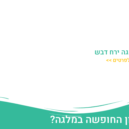
ה ירח דבש
פרטים >>
ן החופשה במלגה?