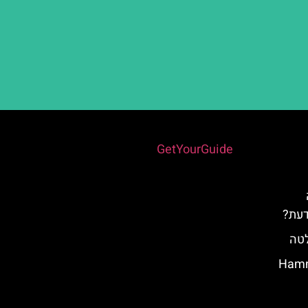
Powered by
GetYourGuide
דעת?
לטה
במלאגה: Hammam