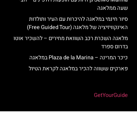
שעה ממלאגה
סיור חינמי במלאגה להיכרות עם העיר ותולדות
האינקוויזיציה של מלאגה (Free Guided Tour)
מלאגה השכרת רכב השוואת מחירים – להשכיר אוטו
בדרום ספרד
כיכר המרינה – Plaza de la Marina במלאגה
פארקים ששווה להכיר במלאגה לקראת הטיול
Powered by
GetYourGuide
האתר הינו אתר המלצות מטיילים למלאגה והסביבה © כל הזכויות שמורות
לסוכנות TRAVELERS.CO.IL