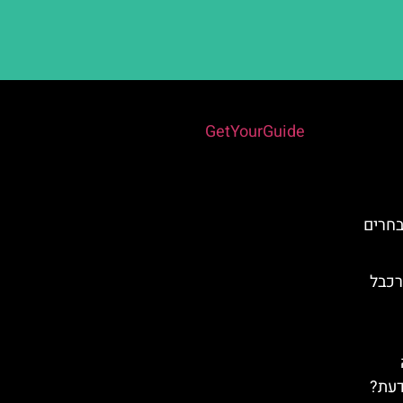
Powered by
GetYourGuide
בחרים
Teleférico  – רכבל
דעת?