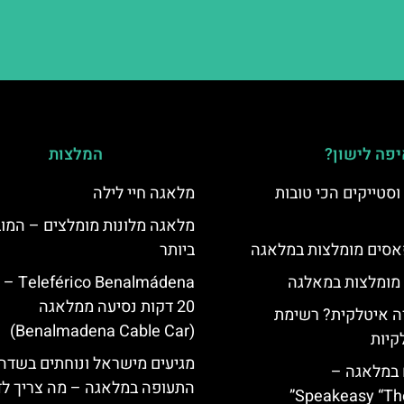
פה לישון?
המלצות
סטייקים הכי טובות
מלאגה חיי לילה
מלאגה מלונות מומלצים – המו
סים מומלצות במלאגה
ביותר
 מומלצות במאלגה
Benalmádena
20 דקות נסיעה ממלאגה
 איטלקית? רשימת
(Benalmadena Cable Car)
קיות
מגיעים מישראל ונוחתים בשדה
 במלאגה –
התעופה במלאגה – מה צריך ל
Speakeasy “Th