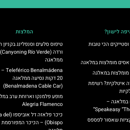
פה לישון?
המלצות
סטייקים הכי טובות
טיפוס סלעים וסנפלינג בקניון רי
ורדה (Canyoning Río Verde)
ממלאגה
סים מומלצות במלאגה
Benalmádena
 מומלצות במאלגה
20 דקות נסיעה ממלאגה
 איטלקית? רשימת
(Benalmadena Cable Car)
קיות
מופע פלמנקו וארוחת ערב במל
 במלאגה –
Alegria Flamenco
Speakeasy “Th
כיכר פלאזה דל או
יות שאסור לפספס
Obispo) – הכיכר המפורסמת