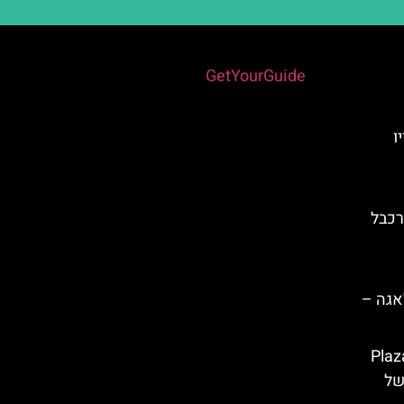
Powered by
GetYourGuide
ו
Teleférico  – רכבל
אגה –
ביספו (Plaza del
 של